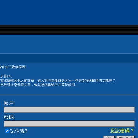
有如下幾個原因:
再次嘗試。
在嘗試編輯其他人的文章，進入管理功能或是其它一些需要特殊權限的功能嗎？
能已經禁止您發表文章，或是您的帳號正在等待啟用。
帳戶:
密碼:
忘記密碼？
記住我?