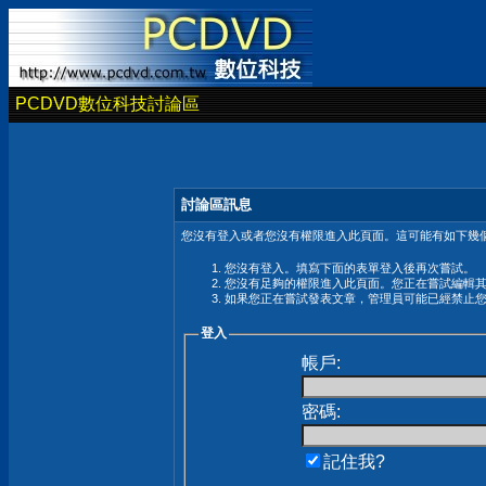
PCDVD數位科技討論區
討論區訊息
您沒有登入或者您沒有權限進入此頁面。這可能有如下幾個
您沒有登入。填寫下面的表單登入後再次嘗試。
您沒有足夠的權限進入此頁面。您正在嘗試編輯
如果您正在嘗試發表文章，管理員可能已經禁止
登入
帳戶:
密碼:
記住我?