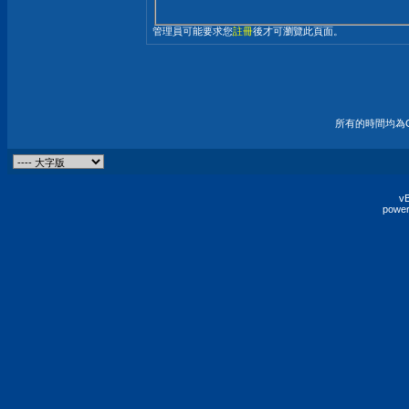
管理員可能要求您
註冊
後才可瀏覽此頁面。
所有的時間均為G
vB
power