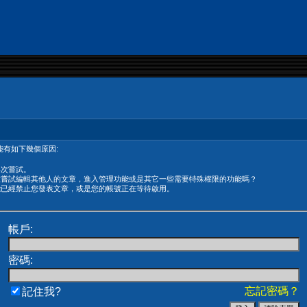
有如下幾個原因:
再次嘗試。
在嘗試編輯其他人的文章，進入管理功能或是其它一些需要特殊權限的功能嗎？
能已經禁止您發表文章，或是您的帳號正在等待啟用。
帳戶:
密碼:
忘記密碼？
記住我?