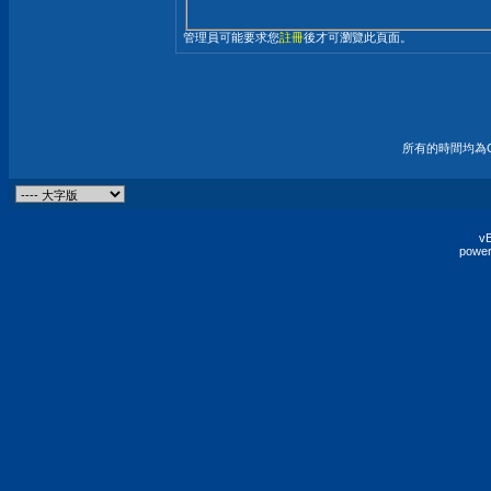
管理員可能要求您
註冊
後才可瀏覽此頁面。
所有的時間均為G
vB
power