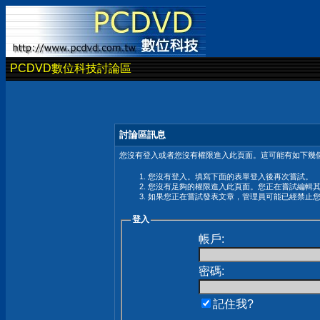
PCDVD數位科技討論區
討論區訊息
您沒有登入或者您沒有權限進入此頁面。這可能有如下幾個
您沒有登入。填寫下面的表單登入後再次嘗試。
您沒有足夠的權限進入此頁面。您正在嘗試編輯
如果您正在嘗試發表文章，管理員可能已經禁止
登入
帳戶:
密碼:
記住我?