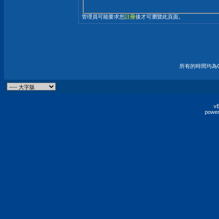
管理員可能要求您
註冊
後才可瀏覽此頁面。
所有的時間均為G
vB
power