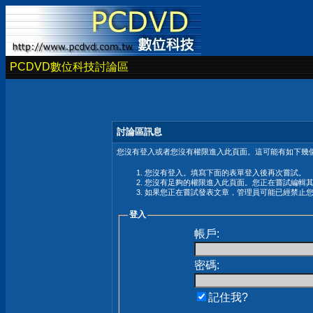
PCDVD數位科技討論區
討論區訊息
您沒有登入或者您沒有權限進入此頁面。這可能有如下幾個
您沒有登入。填寫下面的表單登入後再次嘗試。
您沒有足夠的權限進入此頁面。您正在嘗試編輯
如果您正在嘗試發表文章，管理員可能已經禁止
登入
帳戶:
密碼:
記住我?