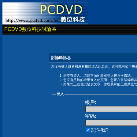
PCDVD數位科技討論區
討論區訊息
您沒有登入或者您沒有權限進入此頁面。這可能有如下幾個
您沒有登入。填寫下面的表單登入後再次嘗試。
您沒有足夠的權限進入此頁面。您正在嘗試編輯
如果您正在嘗試發表文章，管理員可能已經禁止
登入
帳戶:
密碼:
記住我?