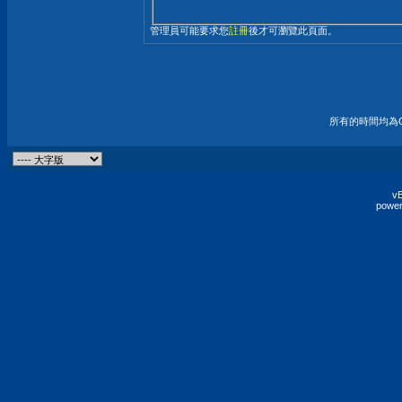
管理員可能要求您
註冊
後才可瀏覽此頁面。
所有的時間均為G
vB
power