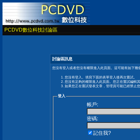
PCDVD數位科技討論區
討論區訊息
您沒有登入或者您沒有權限進入此頁面。這可能有如下幾個
您沒有登入。填寫下面的表單登入後再次嘗試。
您沒有足夠的權限進入此頁面。您正在嘗試編輯
如果您正在嘗試發表文章，管理員可能已經禁止
登入
帳戶:
密碼:
記住我?