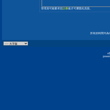
管理員可能要求您
註冊
後才可瀏覽此頁面。
所有的時間均為G
vB
power