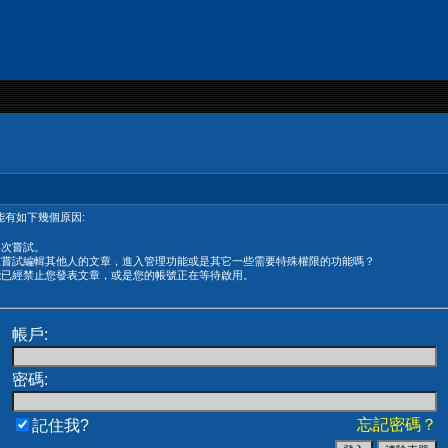
有如下幾個原因:
再次嘗試。
在嘗試編輯其他人的文章，進入管理功能或是其它一些需要特殊權限的功能嗎？
能已經禁止您發表文章，或是您的帳號正在等待啟用。
帳戶:
密碼:
忘記密碼？
記住我?