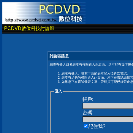
PCDVD數位科技討論區
討論區訊息
您沒有登入或者您沒有權限進入此頁面。這可能有如下幾個
您沒有登入。填寫下面的表單登入後再次嘗試。
您沒有足夠的權限進入此頁面。您正在嘗試編輯
如果您正在嘗試發表文章，管理員可能已經禁止
登入
帳戶:
密碼:
記住我?