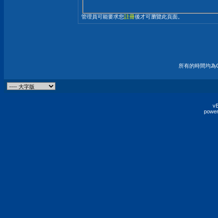
管理員可能要求您
註冊
後才可瀏覽此頁面。
所有的時間均為G
vB
power