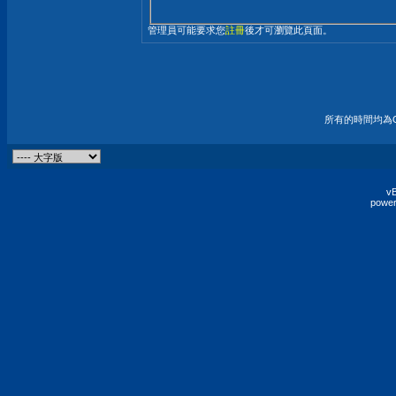
管理員可能要求您
註冊
後才可瀏覽此頁面。
所有的時間均為G
vB
power