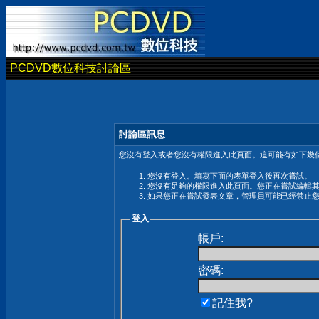
PCDVD數位科技討論區
討論區訊息
您沒有登入或者您沒有權限進入此頁面。這可能有如下幾個
您沒有登入。填寫下面的表單登入後再次嘗試。
您沒有足夠的權限進入此頁面。您正在嘗試編輯
如果您正在嘗試發表文章，管理員可能已經禁止
登入
帳戶:
密碼:
記住我?