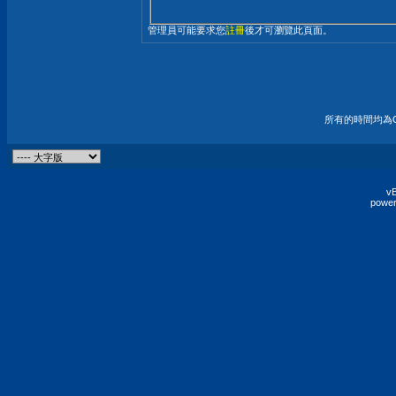
管理員可能要求您
註冊
後才可瀏覽此頁面。
所有的時間均為G
vB
power