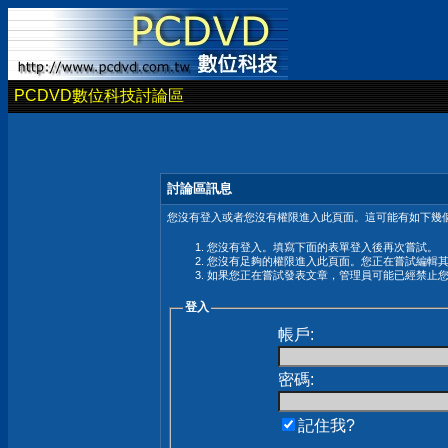
PCDVD數位科技討論區
討論區訊息
您沒有登入或者您沒有權限進入此頁面。這可能有如下幾個
您沒有登入。填寫下面的表單登入後再次嘗試。
您沒有足夠的權限進入此頁面。您正在嘗試編輯
如果您正在嘗試發表文章，管理員可能已經禁止
登入
帳戶:
密碼:
記住我?