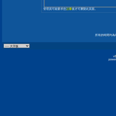
管理員可能要求您
註冊
後才可瀏覽此頁面。
所有的時間均為G
vB
power