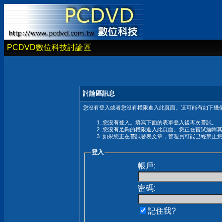
PCDVD數位科技討論區
討論區訊息
您沒有登入或者您沒有權限進入此頁面。這可能有如下幾個
您沒有登入。填寫下面的表單登入後再次嘗試。
您沒有足夠的權限進入此頁面。您正在嘗試編輯
如果您正在嘗試發表文章，管理員可能已經禁止
登入
帳戶:
密碼:
記住我?