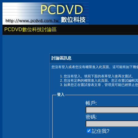
PCDVD數位科技討論區
討論區訊息
您沒有登入或者您沒有權限進入此頁面。這可能有如下幾個
您沒有登入。填寫下面的表單登入後再次嘗試。
您沒有足夠的權限進入此頁面。您正在嘗試編輯
如果您正在嘗試發表文章，管理員可能已經禁止
登入
帳戶:
密碼:
記住我?