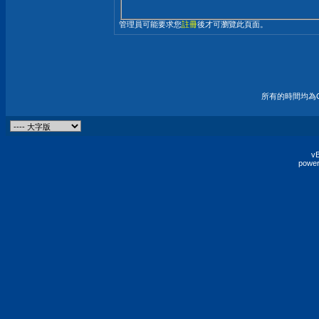
管理員可能要求您
註冊
後才可瀏覽此頁面。
所有的時間均為G
vB
power