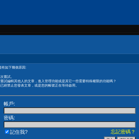
有如下幾個原因:
再次嘗試。
在嘗試編輯其他人的文章，進入管理功能或是其它一些需要特殊權限的功能嗎？
能已經禁止您發表文章，或是您的帳號正在等待啟用。
帳戶:
密碼:
忘記密碼？
記住我?