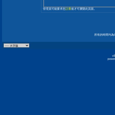
管理員可能要求您
註冊
後才可瀏覽此頁面。
所有的時間均為G
vB
power