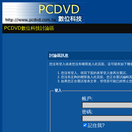
PCDVD數位科技討論區
討論區訊息
您沒有登入或者您沒有權限進入此頁面。這可能有如下幾個
您沒有登入。填寫下面的表單登入後再次嘗試。
您沒有足夠的權限進入此頁面。您正在嘗試編輯
如果您正在嘗試發表文章，管理員可能已經禁止
登入
帳戶:
密碼:
記住我?