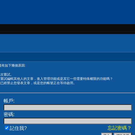
有如下幾個原因:
再次嘗試。
在嘗試編輯其他人的文章，進入管理功能或是其它一些需要特殊權限的功能嗎？
能已經禁止您發表文章，或是您的帳號正在等待啟用。
帳戶:
密碼:
忘記密碼？
記住我?