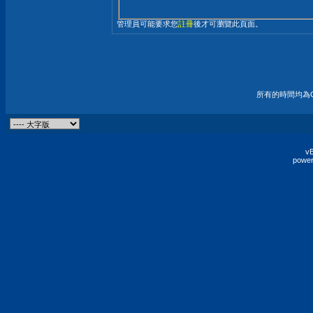
管理員可能要求您
註冊
後才可瀏覽此頁面。
所有的時間均為G
vB
power