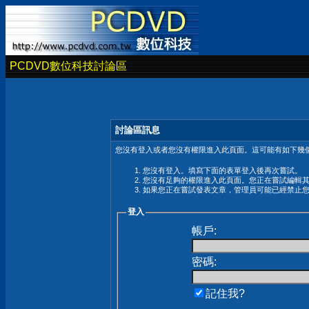
PCDVD數位科技討論區
討論區訊息
您沒有登入或者您沒有權限進入此頁面。這可能有如下幾個
您沒有登入。填寫下面的表單登入後再次嘗試。
您沒有足夠的權限進入此頁面。您正在嘗試編輯
如果您正在嘗試發表文章，管理員可能已經禁止
登入
帳戶:
密碼:
記住我?