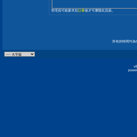
管理員可能要求您
註冊
後才可瀏覽此頁面。
所有的時間均為G
vB
power