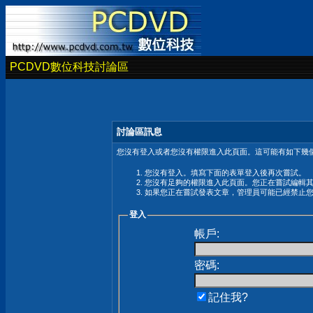
PCDVD數位科技討論區
討論區訊息
您沒有登入或者您沒有權限進入此頁面。這可能有如下幾個
您沒有登入。填寫下面的表單登入後再次嘗試。
您沒有足夠的權限進入此頁面。您正在嘗試編輯
如果您正在嘗試發表文章，管理員可能已經禁止
登入
帳戶:
密碼:
記住我?