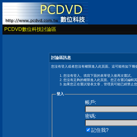
PCDVD數位科技討論區
討論區訊息
您沒有登入或者您沒有權限進入此頁面。這可能有如下幾個
您沒有登入。填寫下面的表單登入後再次嘗試。
您沒有足夠的權限進入此頁面。您正在嘗試編輯
如果您正在嘗試發表文章，管理員可能已經禁止
登入
帳戶:
密碼:
記住我?