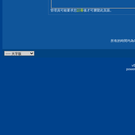
管理員可能要求您
註冊
後才可瀏覽此頁面。
所有的時間均為G
vB
power