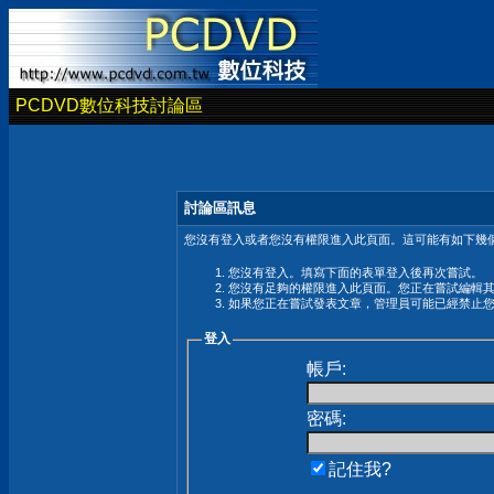
PCDVD數位科技討論區
討論區訊息
您沒有登入或者您沒有權限進入此頁面。這可能有如下幾個
您沒有登入。填寫下面的表單登入後再次嘗試。
您沒有足夠的權限進入此頁面。您正在嘗試編輯
如果您正在嘗試發表文章，管理員可能已經禁止
登入
帳戶:
密碼:
記住我?