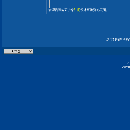
管理員可能要求您
註冊
後才可瀏覽此頁面。
所有的時間均為G
vB
power