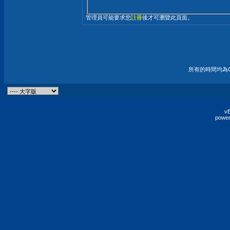
管理員可能要求您
註冊
後才可瀏覽此頁面。
所有的時間均為G
vB
power