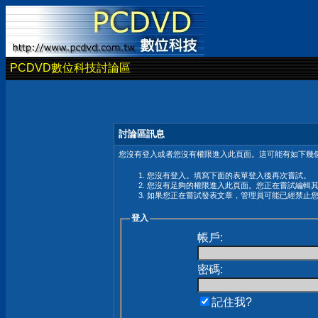
PCDVD數位科技討論區
討論區訊息
您沒有登入或者您沒有權限進入此頁面。這可能有如下幾個
您沒有登入。填寫下面的表單登入後再次嘗試。
您沒有足夠的權限進入此頁面。您正在嘗試編輯
如果您正在嘗試發表文章，管理員可能已經禁止
登入
帳戶:
密碼:
記住我?