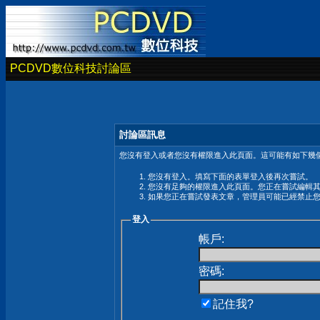
PCDVD數位科技討論區
討論區訊息
您沒有登入或者您沒有權限進入此頁面。這可能有如下幾個
您沒有登入。填寫下面的表單登入後再次嘗試。
您沒有足夠的權限進入此頁面。您正在嘗試編輯
如果您正在嘗試發表文章，管理員可能已經禁止
登入
帳戶:
密碼:
記住我?