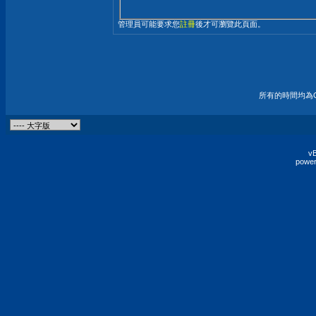
管理員可能要求您
註冊
後才可瀏覽此頁面。
所有的時間均為G
vB
power