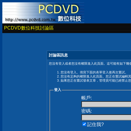
PCDVD數位科技討論區
討論區訊息
您沒有登入或者您沒有權限進入此頁面。這可能有如下幾個
您沒有登入。填寫下面的表單登入後再次嘗試。
您沒有足夠的權限進入此頁面。您正在嘗試編輯
如果您正在嘗試發表文章，管理員可能已經禁止
登入
帳戶:
密碼:
記住我?