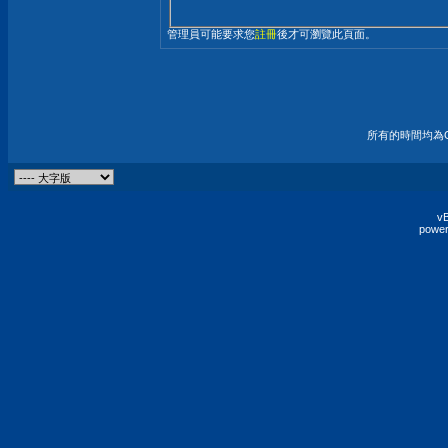
管理員可能要求您
註冊
後才可瀏覽此頁面。
所有的時間均為G
vB
power