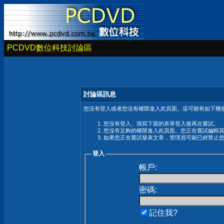
PCDVD數位科技討論區
討論區訊息
您沒有登入或者您沒有權限進入此頁面。這可能有如下幾個
您沒有登入。填寫下面的表單登入後再次嘗試。
您沒有足夠的權限進入此頁面。您正在嘗試編輯
如果您正在嘗試發表文章，管理員可能已經禁止
登入
帳戶:
密碼:
記住我?