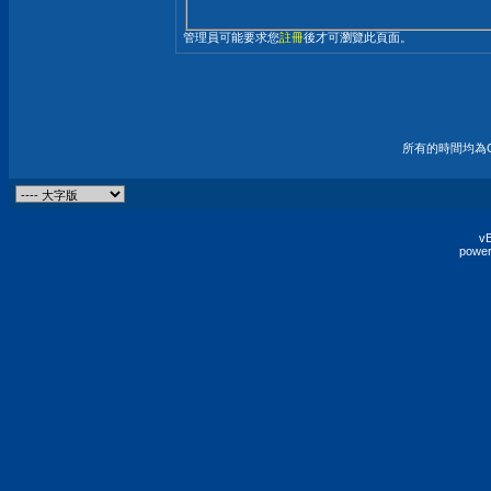
管理員可能要求您
註冊
後才可瀏覽此頁面。
所有的時間均為G
vB
power