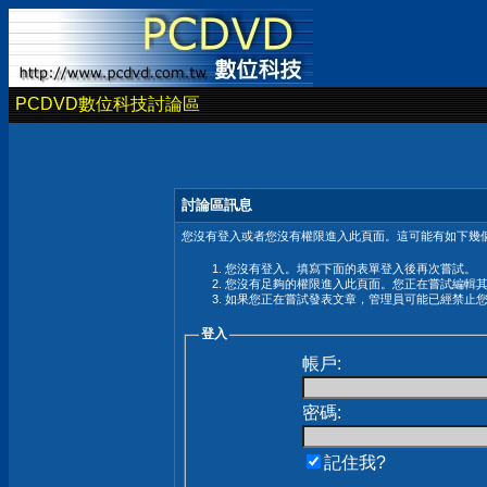
PCDVD數位科技討論區
討論區訊息
您沒有登入或者您沒有權限進入此頁面。這可能有如下幾個
您沒有登入。填寫下面的表單登入後再次嘗試。
您沒有足夠的權限進入此頁面。您正在嘗試編輯
如果您正在嘗試發表文章，管理員可能已經禁止
登入
帳戶:
密碼:
記住我?