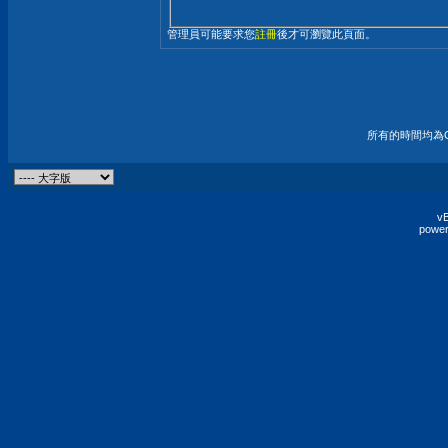
管理員可能要求您
註冊
後才可瀏覽此頁面。
所有的時間均為G
vB
power