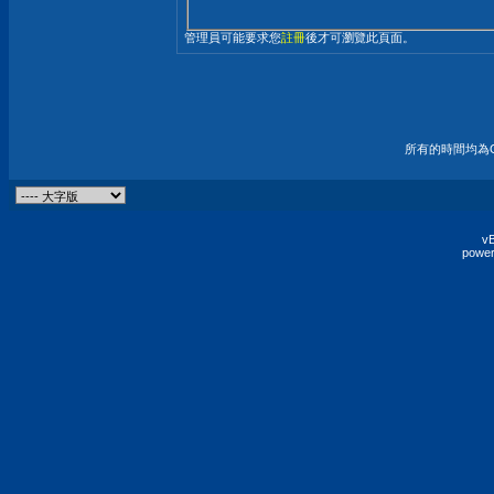
管理員可能要求您
註冊
後才可瀏覽此頁面。
所有的時間均為G
vB
power