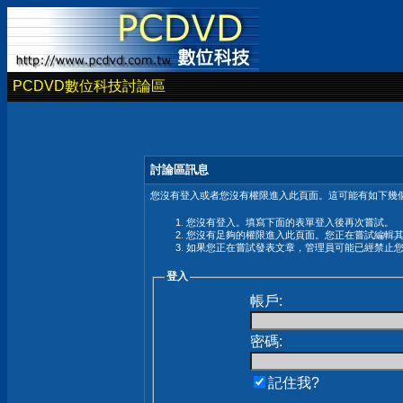
PCDVD數位科技討論區
討論區訊息
您沒有登入或者您沒有權限進入此頁面。這可能有如下幾個
您沒有登入。填寫下面的表單登入後再次嘗試。
您沒有足夠的權限進入此頁面。您正在嘗試編輯
如果您正在嘗試發表文章，管理員可能已經禁止
登入
帳戶:
密碼:
記住我?