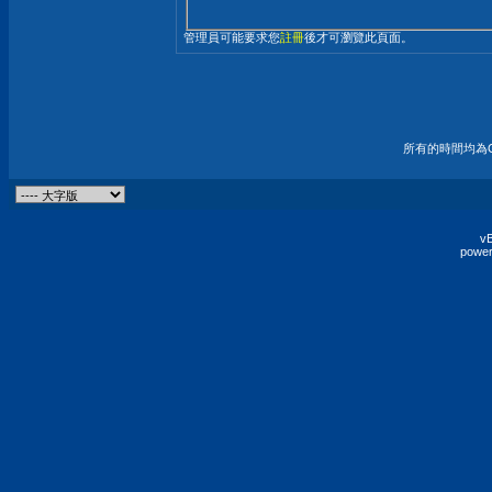
管理員可能要求您
註冊
後才可瀏覽此頁面。
所有的時間均為G
vB
power