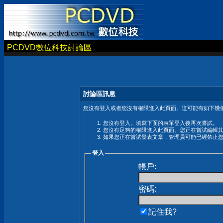
PCDVD數位科技討論區
討論區訊息
您沒有登入或者您沒有權限進入此頁面。這可能有如下幾個
您沒有登入。填寫下面的表單登入後再次嘗試。
您沒有足夠的權限進入此頁面。您正在嘗試編輯
如果您正在嘗試發表文章，管理員可能已經禁止
登入
帳戶:
密碼:
記住我?