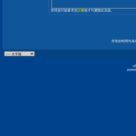
管理員可能要求您
註冊
後才可瀏覽此頁面。
所有的時間均為G
vB
power