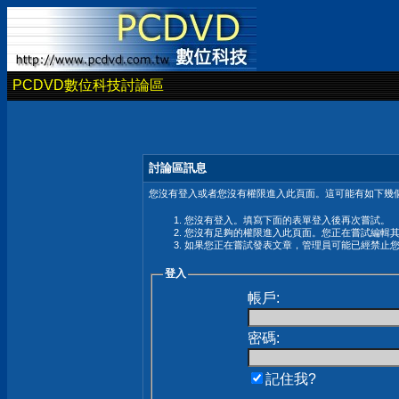
PCDVD數位科技討論區
討論區訊息
您沒有登入或者您沒有權限進入此頁面。這可能有如下幾個
您沒有登入。填寫下面的表單登入後再次嘗試。
您沒有足夠的權限進入此頁面。您正在嘗試編輯
如果您正在嘗試發表文章，管理員可能已經禁止
登入
帳戶:
密碼:
記住我?