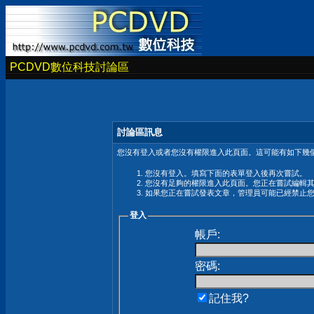
PCDVD數位科技討論區
討論區訊息
您沒有登入或者您沒有權限進入此頁面。這可能有如下幾個
您沒有登入。填寫下面的表單登入後再次嘗試。
您沒有足夠的權限進入此頁面。您正在嘗試編輯
如果您正在嘗試發表文章，管理員可能已經禁止
登入
帳戶:
密碼:
記住我?