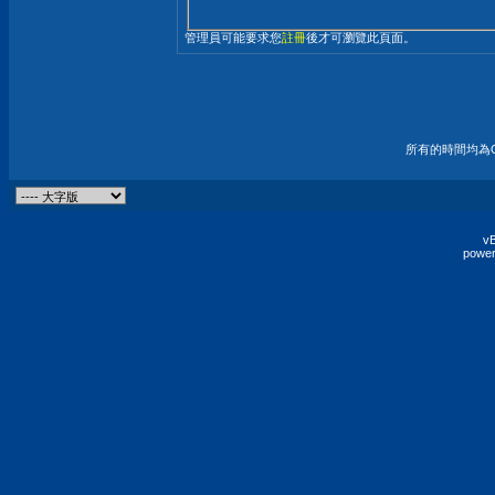
管理員可能要求您
註冊
後才可瀏覽此頁面。
所有的時間均為G
vB
power