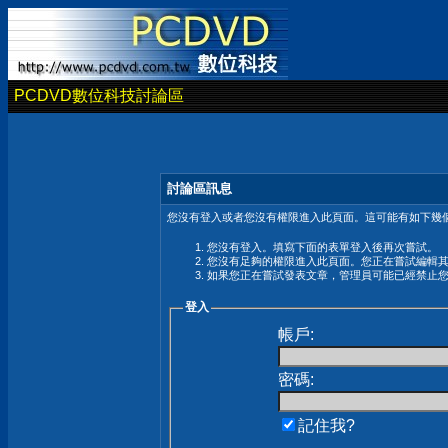
PCDVD數位科技討論區
討論區訊息
您沒有登入或者您沒有權限進入此頁面。這可能有如下幾個
您沒有登入。填寫下面的表單登入後再次嘗試。
您沒有足夠的權限進入此頁面。您正在嘗試編輯
如果您正在嘗試發表文章，管理員可能已經禁止
登入
帳戶:
密碼:
記住我?