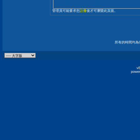
管理員可能要求您
註冊
後才可瀏覽此頁面。
所有的時間均為G
vB
power