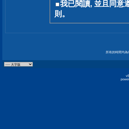
我已閱讀, 並且同意
友一個技術討論的空間
則。
論,均不代表本站的立場
本站毋須對討論區內的
的歸屬權屬於各位發表
財產權均屬於原發表人
所有的時間均為G
非經原發表人同意,包
權的侵權行為
vB
power
發言原則聲明 :
原則上,我們歡迎各位
予發表言論,並不設限
為: