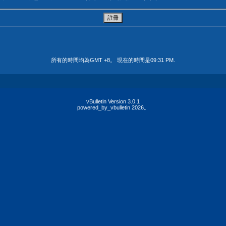
我們歡迎各位對本版內主題有興趣的朋友參予發表言論,並不設限尺
列的行為:
對本站及本討論區刻意抹黑/挑釁/影射的言論
及圖片內容含有任何淫穢及辱罵字眼者
所有的時間均為GMT +8。 現在的時間是
09:31 PM
.
當的廣告及宣傳活動(尺度由管理者拿捏)
扭曲事實或意圖挑起爭端之不當言論
標題及內容不符合討論區之討論主題
盜用/模仿他人帳號發言的行為
vBulletin Version 3.0.1
對本站或本討論區非善意的攻擊行為
powered_by_vbulletin 2026。
任何政治性言論
規定者,其文章將被刪除,不得提出異議,且並行以下的則例
規定者,輕者暫時取消發言權利,重者吊銷執照,更甚者永遠無法進
規定者,其言論享有"
自由言論發表
"的權利,本站不對其內容負擔