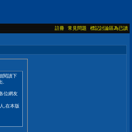
註冊
常見問題
標記討論區為已讀
細閱讀下
出.
,各位網友
人,在本版