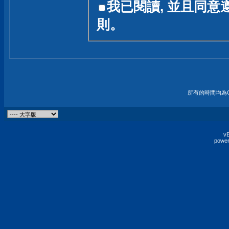
我已閱讀, 並且同意
友一個技術討論的空間
則。
論,均不代表本站的立場
本站毋須對討論區內的
的歸屬權屬於各位發表
財產權均屬於原發表人
所有的時間均為G
非經原發表人同意,包
權的侵權行為
vB
power
發言原則聲明 :
原則上,我們歡迎各位
予發表言論,並不設限
為: