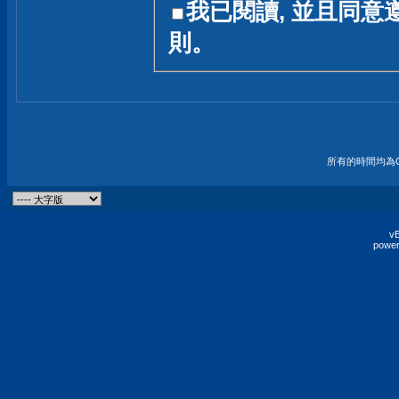
我已閱讀, 並且同意
友一個技術討論的空間
則。
論,均不代表本站的立場
本站毋須對討論區內的
的歸屬權屬於各位發表
財產權均屬於原發表人
所有的時間均為G
非經原發表人同意,包
權的侵權行為
vB
power
發言原則聲明 :
原則上,我們歡迎各位
予發表言論,並不設限
為: