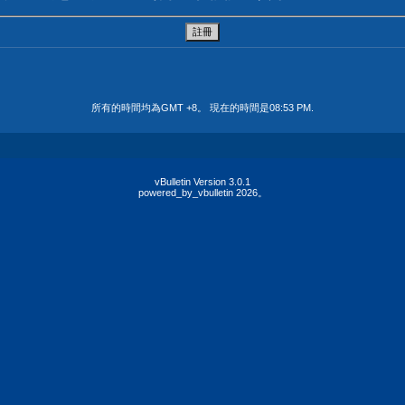
我們歡迎各位對本版內主題有興趣的朋友參予發表言論,並不設限尺
列的行為:
對本站及本討論區刻意抹黑/挑釁/影射的言論
及圖片內容含有任何淫穢及辱罵字眼者
所有的時間均為GMT +8。 現在的時間是
08:53 PM
.
當的廣告及宣傳活動(尺度由管理者拿捏)
扭曲事實或意圖挑起爭端之不當言論
標題及內容不符合討論區之討論主題
盜用/模仿他人帳號發言的行為
vBulletin Version 3.0.1
對本站或本討論區非善意的攻擊行為
powered_by_vbulletin 2026。
任何政治性言論
規定者,其文章將被刪除,不得提出異議,且並行以下的則例
規定者,輕者暫時取消發言權利,重者吊銷執照,更甚者永遠無法進
規定者,其言論享有"
自由言論發表
"的權利,本站不對其內容負擔