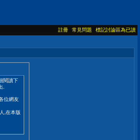
註冊
常見問題
標記討論區為已讀
細閱讀下
出.
,各位網友
人,在本版