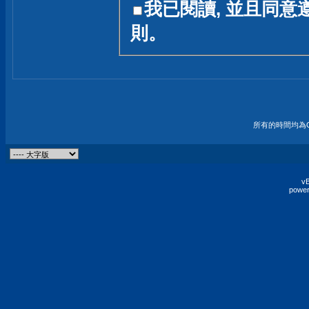
我已閱讀, 並且同意
友一個技術討論的空間
則。
論,均不代表本站的立場
本站毋須對討論區內的
的歸屬權屬於各位發表
財產權均屬於原發表人
所有的時間均為G
非經原發表人同意,包
權的侵權行為
vB
power
發言原則聲明 :
原則上,我們歡迎各位
予發表言論,並不設限
為: