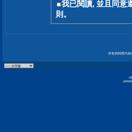
我已閱讀, 並且同意
友一個技術討論的空間
則。
論,均不代表本站的立場
本站毋須對討論區內的
的歸屬權屬於各位發表
財產權均屬於原發表人
所有的時間均為G
非經原發表人同意,包
權的侵權行為
vB
power
發言原則聲明 :
原則上,我們歡迎各位
予發表言論,並不設限
為: