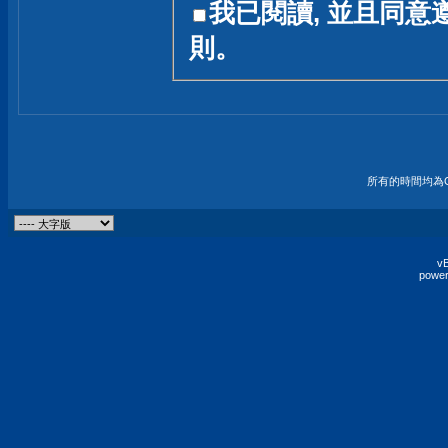
我已閱讀, 並且同意
友一個技術討論的空間
則。
論,均不代表本站的立場
本站毋須對討論區內的
的歸屬權屬於各位發表
財產權均屬於原發表人
所有的時間均為G
非經原發表人同意,包
權的侵權行為
vB
power
發言原則聲明 :
原則上,我們歡迎各位
予發表言論,並不設限
為: