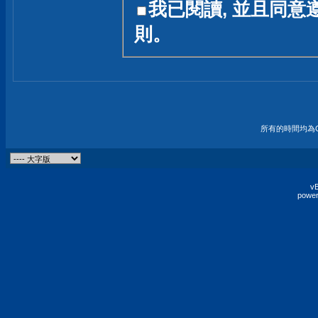
我已閱讀, 並且同意
友一個技術討論的空間
則。
論,均不代表本站的立場
本站毋須對討論區內的
的歸屬權屬於各位發表
財產權均屬於原發表人
所有的時間均為G
非經原發表人同意,包
權的侵權行為
vB
power
發言原則聲明 :
原則上,我們歡迎各位
予發表言論,並不設限
為: