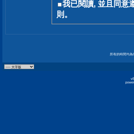
我已閱讀, 並且同意
友一個技術討論的空間
則。
論,均不代表本站的立場
本站毋須對討論區內的
的歸屬權屬於各位發表
財產權均屬於原發表人
所有的時間均為G
非經原發表人同意,包
權的侵權行為
vB
power
發言原則聲明 :
原則上,我們歡迎各位
予發表言論,並不設限
為: