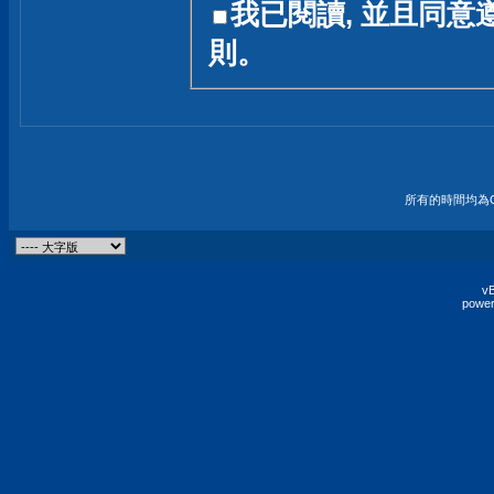
我已閱讀, 並且同意
友一個技術討論的空間
則。
論,均不代表本站的立場
本站毋須對討論區內的
的歸屬權屬於各位發表
財產權均屬於原發表人
所有的時間均為G
非經原發表人同意,包
權的侵權行為
vB
power
發言原則聲明 :
原則上,我們歡迎各位
予發表言論,並不設限
為: