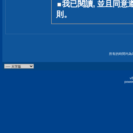
我已閱讀, 並且同意
友一個技術討論的空間
則。
論,均不代表本站的立場
本站毋須對討論區內的
的歸屬權屬於各位發表
財產權均屬於原發表人
所有的時間均為G
非經原發表人同意,包
權的侵權行為
vB
power
發言原則聲明 :
原則上,我們歡迎各位
予發表言論,並不設限
為: