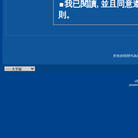
我已閱讀, 並且同意
友一個技術討論的空間
則。
論,均不代表本站的立場
本站毋須對討論區內的
的歸屬權屬於各位發表
財產權均屬於原發表人
所有的時間均為G
非經原發表人同意,包
權的侵權行為
vB
power
發言原則聲明 :
原則上,我們歡迎各位
予發表言論,並不設限
為: