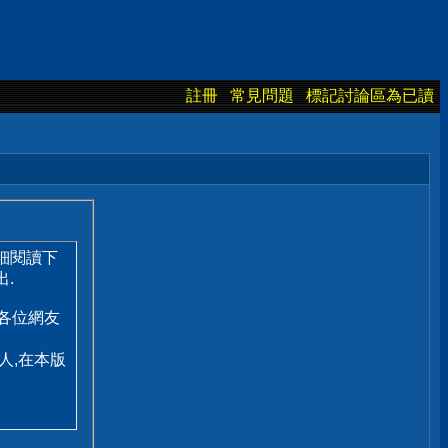
註冊
常見問題
標記討論區為已讀
細閱讀下
出.
,各位網友
人,在本版