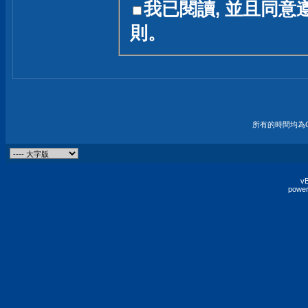
我已閱讀, 並且同意
友一個技術討論的空間
則。
論,均不代表本站的立場
本站毋須對討論區內的
的歸屬權屬於各位發表
財產權均屬於原發表人
所有的時間均為G
非經原發表人同意,包
權的侵權行為
vB
power
發言原則聲明 :
原則上,我們歡迎各位
予發表言論,並不設限
為: