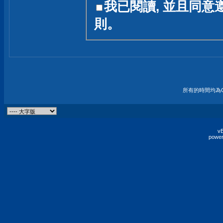
我已閱讀, 並且同意
友一個技術討論的空間
則。
論,均不代表本站的立場
本站毋須對討論區內的
的歸屬權屬於各位發表
財產權均屬於原發表人
所有的時間均為G
非經原發表人同意,包
權的侵權行為
vB
power
發言原則聲明 :
原則上,我們歡迎各位
予發表言論,並不設限
為: