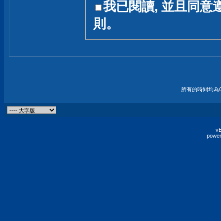
我已閱讀, 並且同意
友一個技術討論的空間
則。
論,均不代表本站的立場
本站毋須對討論區內的
的歸屬權屬於各位發表
財產權均屬於原發表人
所有的時間均為G
非經原發表人同意,包
權的侵權行為
vB
power
發言原則聲明 :
原則上,我們歡迎各位
予發表言論,並不設限
為: