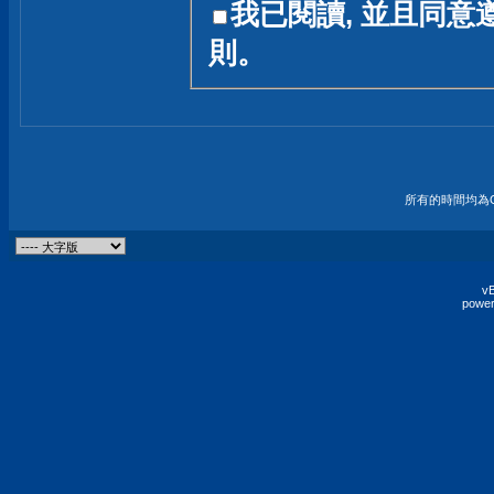
我已閱讀, 並且同意
友一個技術討論的空間
則。
論,均不代表本站的立場
本站毋須對討論區內的
的歸屬權屬於各位發表
財產權均屬於原發表人
所有的時間均為G
非經原發表人同意,包
權的侵權行為
vB
power
發言原則聲明 :
原則上,我們歡迎各位
予發表言論,並不設限
為: