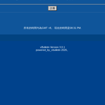
我們歡迎各位對本版內主題有興趣的朋友參予發表言論,並不設限尺
列的行為:
對本站及本討論區刻意抹黑/挑釁/影射的言論
及圖片內容含有任何淫穢及辱罵字眼者
所有的時間均為GMT +8。 現在的時間是
08:31 PM
.
當的廣告及宣傳活動(尺度由管理者拿捏)
扭曲事實或意圖挑起爭端之不當言論
標題及內容不符合討論區之討論主題
盜用/模仿他人帳號發言的行為
vBulletin Version 3.0.1
對本站或本討論區非善意的攻擊行為
powered_by_vbulletin 2026。
任何政治性言論
規定者,其文章將被刪除,不得提出異議,且並行以下的則例
規定者,輕者暫時取消發言權利,重者吊銷執照,更甚者永遠無法進
規定者,其言論享有"
自由言論發表
"的權利,本站不對其內容負擔