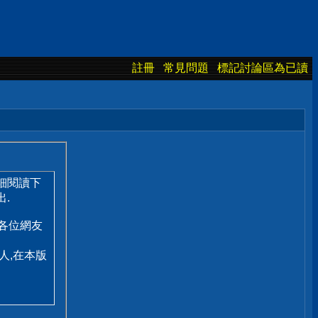
註冊
常見問題
標記討論區為已讀
細閱讀下
出.
,各位網友
人,在本版